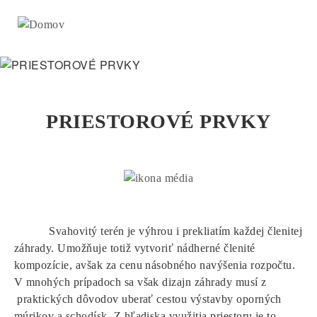
Skip
to
main
navigation
PRIESTOROVÉ PRVKY
Svahovitý terén je výhrou i prekliatím každej členitej
záhrady. Umožňuje totiž vytvoriť nádherné členité
kompozície, avšak za cenu násobného navýšenia rozpočtu.
V mnohých prípadoch sa však dizajn záhrady musí z
praktických dôvodov uberať cestou výstavby oporných
múrikov a schodísk. Z hľadiska využitia priestoru je to