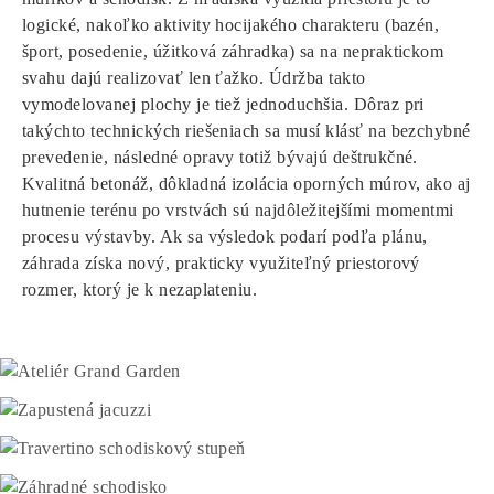
logické, nakoľko aktivity hocijakého charakteru (bazén,
šport, posedenie, úžitková záhradka) sa na nepraktickom
svahu dajú realizovať len ťažko. Údržba takto
vymodelovanej plochy je tiež jednoduchšia. Dôraz pri
takýchto technických riešeniach sa musí klásť na bezchybné
prevedenie, následné opravy totiž bývajú deštrukčné.
Kvalitná betonáž, dôkladná izolácia oporných múrov, ako aj
hutnenie terénu po vrstvách sú najdôležitejšími momentmi
procesu výstavby. Ak sa výsledok podarí podľa plánu,
záhrada získa nový, prakticky využiteľný priestorový
rozmer, ktorý je k nezaplateniu.