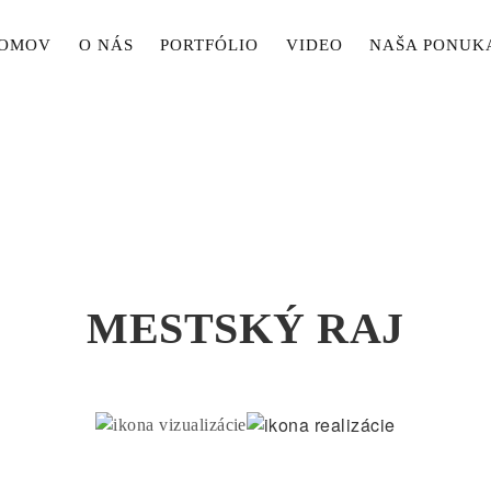
ain
OMOV
O NÁS
PORTFÓLIO
VIDEO
NAŠA PONUK
avigation
MESTSKÝ RAJ