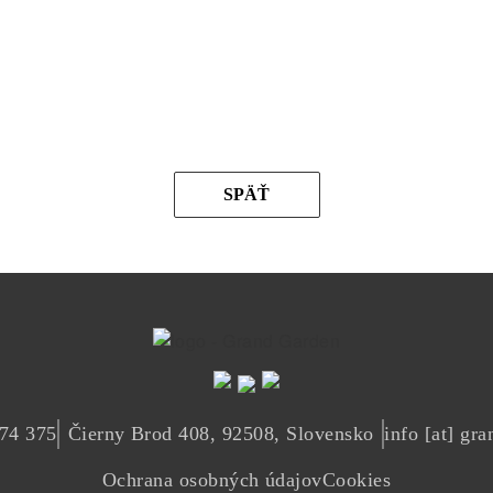
SPÄŤ
74 375
Čierny Brod 408, 92508, Slovensko
info
[at]
gra
Ochrana osobných údajov
Cookies