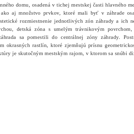
mu, osadená v tichej mestskej časti hlavného mesta, 
, ako aj množstvo prvkov, ktoré mali byť v záhrade os
estetické rozmiestnenie jednotlivých zón záhrady a ich n
rchou, detská zóna s umelým trávnikovým povrchom, 
áhrada sa pomestili do centrálnej zóny záhrady. Pos
krasných rastlín, ktoré zjemňujú prísnu geometrickos
túry je skutočným mestským rajom, v ktorom sa snúbi diz