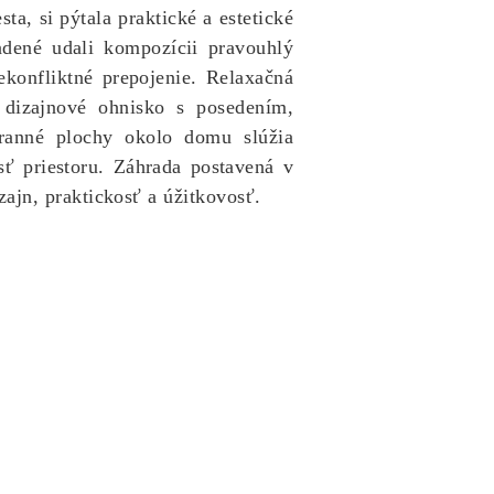
si pýtala praktické a estetické
adené udali kompozícii pravouhlý
ekonfliktné prepojenie. Relaxačná
dizajnové ohnisko s posedením,
tranné plochy okolo domu slúžia
ť priestoru. Záhrada postavená v
ajn, praktickosť a úžitkovosť.