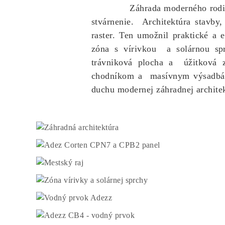
Záhrada moderného rodinného do
stvárnenie. Architektúra stavby
raster. Ten umožnil praktické a 
zóna s vírivkou a solárnou sp
trávniková plocha a úžitková z
chodníkom a masívnym výsadbám o
duchu modernej záhradnej architek