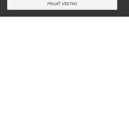
PRIJAŤ VŠETKO
+421 911 374 375
Čierny Brod 408, 92508, Slovensko
info@grandgarden.sk
Ochrana osobných údajov
Cookies
©
2026
by Grand Garden | design and development:
epix